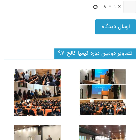
8
=
1
×
تصاویر دومین دوره کیمیا کالج-97